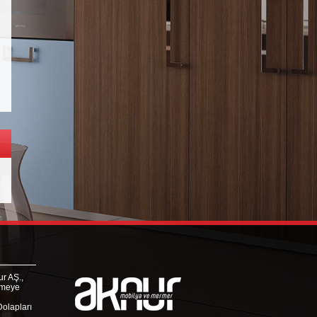
r AŞ.,
rmeye
Dolapları