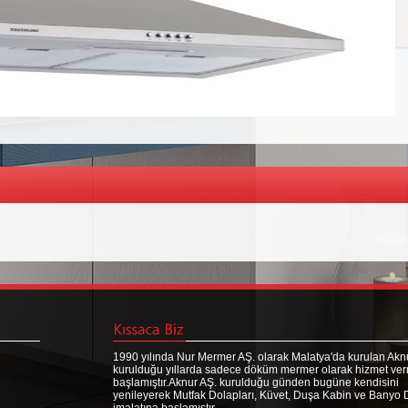
1990 yılında Nur Mermer AŞ. olarak Malatya'da kurulan Aknu
kurulduğu yıllarda sadece döküm mermer olarak hizmet ve
başlamıştır.Aknur AŞ. kurulduğu günden bugüne kendisini
yenileyerek Mutfak Dolapları, Küvet, Duşa Kabin ve Banyo 