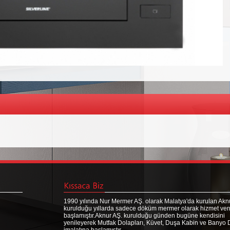
1990 yılında Nur Mermer AŞ. olarak Malatya'da kurulan Aknu
kurulduğu yıllarda sadece döküm mermer olarak hizmet ve
başlamıştır.Aknur AŞ. kurulduğu günden bugüne kendisini
yenileyerek Mutfak Dolapları, Küvet, Duşa Kabin ve Banyo 