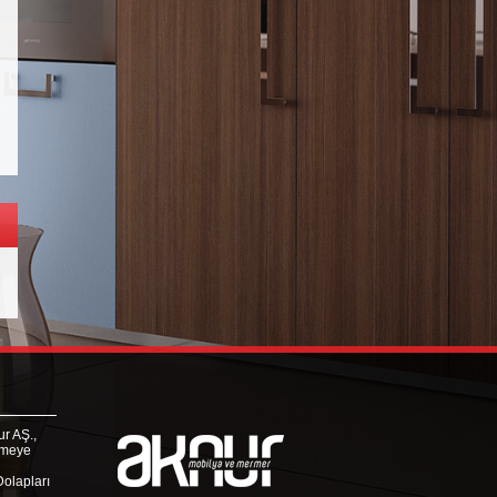
r AŞ.,
rmeye
Dolapları