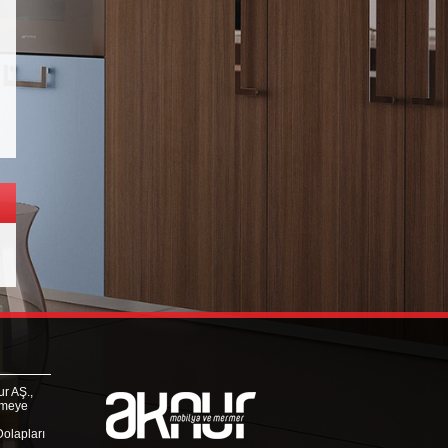
r AŞ.,
rmeye
Dolapları