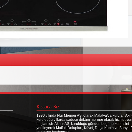
1990 yılında Nur Mermer AŞ. olarak Malatya'da kurulan Aknu
kurulduğu yıllarda sadece döküm mermer olarak hizmet ve
başlamıştır.Aknur AŞ. kurulduğu günden bugüne kendisini
yenileyerek Mutfak Dolapları, Küvet, Duşa Kabin ve Banyo 