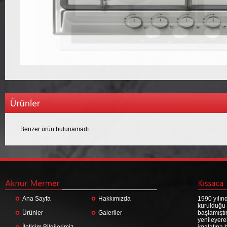
Benzer ürün bulunamadı.
Ana Sayfa
Hakkımızda
1990 yılın
kurulduğu
Ürünler
Galeriler
başlamıştı
yenileyere