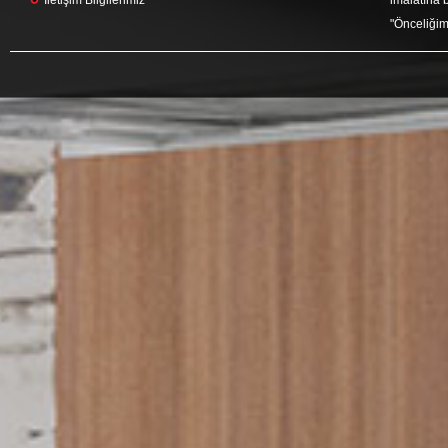
İletişim Bilgilerimiz
imalatına b
"Önceliğim