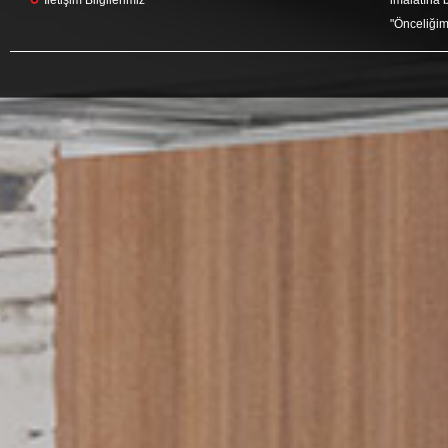
İletişim Bilgilerimiz
imalatına b
"Önceliğim