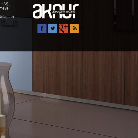
r AŞ.,
rmeye
Dolapları