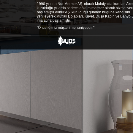
1990 yılında Nur Mermer AŞ. olarak Malatya'da kurulan Aknu
kurulduğu yıllarda sadece döküm mermer olarak hizmet ve
başlamıştır.Aknur AŞ. kurulduğu günden bugüne kendisini
yenileyerek Mutfak Dolapları, Küvet, Duşa Kabin ve Banyo 
imalatına başlamıştır.
"Önceliğimiz müşteri menuniyetidir."