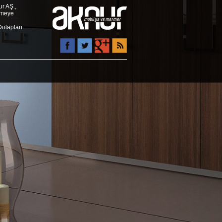
r AŞ.,
rmeye
Dolapları