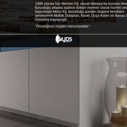
1990 yılında Nur Mermer AŞ. olarak Malatya'da kurulan Aknu
kurulduğu yıllarda sadece döküm mermer olarak hizmet ve
başlamıştır.Aknur AŞ. kurulduğu günden bugüne kendisini
yenileyerek Mutfak Dolapları, Küvet, Duşa Kabin ve Banyo 
imalatına başlamıştır.
"Önceliğimiz müşteri menuniyetidir."